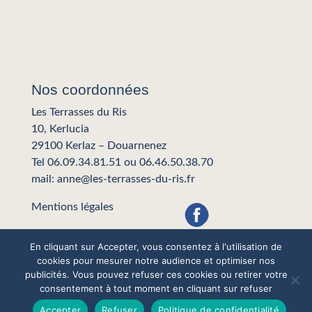
Nos coordonnées
Les Terrasses du Ris
10, Kerlucia
29100 Kerlaz – Douarnenez
Tel
06.09.34.81.51
ou
06.46.50.38.70
mail: anne@les-terrasses-du-ris.fr
Mentions légales
En cliquant sur Accepter, vous consentez à l'utilisation de
cookies pour mesurer notre audience et optimiser nos
publicités. Vous pouvez refuser ces cookies ou retirer votre
consentement à tout moment en cliquant sur refuser
Accepter
Refuser
Politique de confidentialité
Réalisation
Les déferlantes Digitales